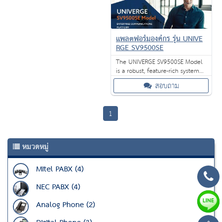
แพลตฟอร์มองค์กร รุ่น UNIVE
RGE SV9500SE
The UNIVERGE SV9500SE Model
is a robust, feature-rich system
that is ideal for geographically
สอบถาม
distributed businesses and
enterprises.
1
หมวดหมู่
Mitel PABX (4)
NEC PABX (4)
Analog Phone (2)