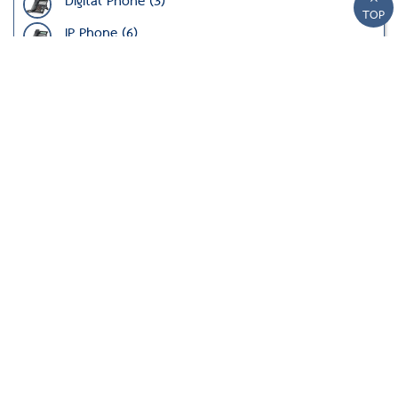
Digital Phone (3)
TOP
IP Phone (6)
IP DECT Phone (5)
SME Phone Systems (2)
Attendant Console (1)
Session Border Controller (4)
UC Attendant (1)
Enterprise Platforms (3)
Softphone (2)
Voice Logger (2)
Telephone System Management (1)
สมัครตัวแทนจำหน่าย (1)
ดูสินค้า ทั้งหมด